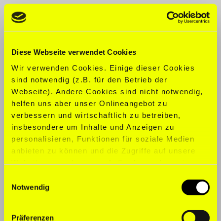
CLOTHING SIZE:
XL
SHOE SIZE:
45,5
Diese Webseite verwendet Cookies
SPORTS:
Basketball, Bodybuilding,
Wir verwenden Cookies. Einige dieser Cookies
Fitness
sind notwendig (z.B. für den Betrieb der
Webseite). Andere Cookies sind nicht notwendig,
LANGUAGES:
Chinese, English,
helfen uns aber unser Onlineangebot zu
German, Spanish
verbessern und wirtschaftlich zu betreiben,
insbesondere um Inhalte und Anzeigen zu
personalisieren, Funktionen für soziale Medien
anbieten zu können und die Zugriffe auf unsere
Website zu analysieren. Außerdem geben wir
Informationen zu Ihrer Verwendung unserer
Einwilligungsauswahl
Website an unsere Partner für soziale Medien,
Notwendig
Werbung und Analysen weiter. Unsere Partner
führen diese Informationen möglicherweise mit
Präferenzen