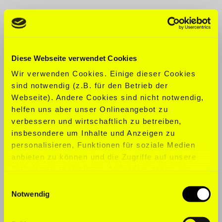
CLOTHING SIZE:
S
SHOE SIZE:
38,5
Diese Webseite verwendet Cookies
SPORTS:
Athletics, Dancing, Golf,
Wir verwenden Cookies. Einige dieser Cookies
Gymnastics, Yoga
sind notwendig (z.B. für den Betrieb der
Webseite). Andere Cookies sind nicht notwendig,
TALENTS:
Yoga- & Dance Teacher
helfen uns aber unser Onlineangebot zu
verbessern und wirtschaftlich zu betreiben,
LANGUAGES:
English, German
insbesondere um Inhalte und Anzeigen zu
personalisieren, Funktionen für soziale Medien
anbieten zu können und die Zugriffe auf unsere
Website zu analysieren. Außerdem geben wir
Informationen zu Ihrer Verwendung unserer
Einwilligungsauswahl
Website an unsere Partner für soziale Medien,
Notwendig
Werbung und Analysen weiter. Unsere Partner
führen diese Informationen möglicherweise mit