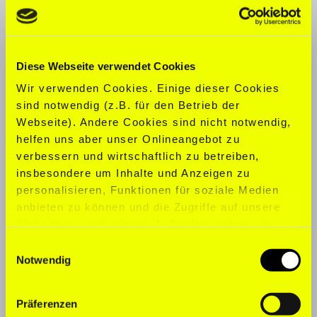
CLOTHING SIZE:
S
SHOE SIZE:
37
Diese Webseite verwendet Cookies
Wir verwenden Cookies. Einige dieser Cookies
SPORTS:
Acrobatics, Boxing, General
sind notwendig (z.B. für den Betrieb der
Gymnastics, Yoga
Webseite). Andere Cookies sind nicht notwendig,
helfen uns aber unser Onlineangebot zu
LANGUAGES:
English, French, Spanish
verbessern und wirtschaftlich zu betreiben,
insbesondere um Inhalte und Anzeigen zu
personalisieren, Funktionen für soziale Medien
anbieten zu können und die Zugriffe auf unsere
Website zu analysieren. Außerdem geben wir
Informationen zu Ihrer Verwendung unserer
Einwilligungsauswahl
Website an unsere Partner für soziale Medien,
Notwendig
Werbung und Analysen weiter. Unsere Partner
führen diese Informationen möglicherweise mit
Präferenzen
weiteren Daten zusammen, die Sie ihnen