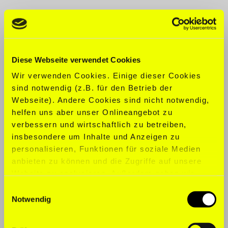
CLOTHING SIZE:
S
SHOE SIZE:
36
Diese Webseite verwendet Cookies
SPORTS:
Ballet, Yoga
Wir verwenden Cookies. Einige dieser Cookies
sind notwendig (z.B. für den Betrieb der
TALENTS:
Ballett Teacher
Webseite). Andere Cookies sind nicht notwendig,
helfen uns aber unser Onlineangebot zu
LANGUAGES:
English, German,
verbessern und wirtschaftlich zu betreiben,
Russian, Ukrainian
insbesondere um Inhalte und Anzeigen zu
personalisieren, Funktionen für soziale Medien
anbieten zu können und die Zugriffe auf unsere
Website zu analysieren. Außerdem geben wir
Informationen zu Ihrer Verwendung unserer
Einwilligungsauswahl
Website an unsere Partner für soziale Medien,
Notwendig
Werbung und Analysen weiter. Unsere Partner
führen diese Informationen möglicherweise mit