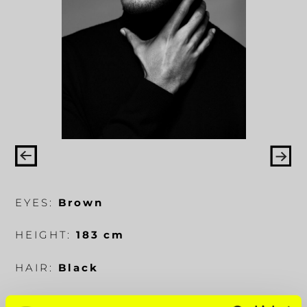
EYES:
Brown
HEIGHT:
183 cm
HAIR:
Black
BODY MEASUREMENTS:
97-74-96