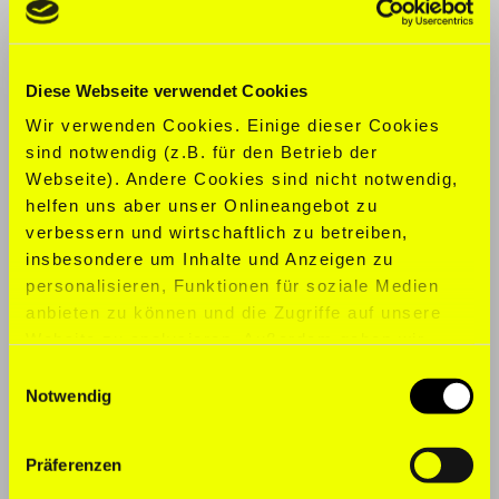
CLOTHING SIZE:
M
Diese Webseite verwendet Cookies
SHOE SIZE:
45
Wir verwenden Cookies. Einige dieser Cookies
SPORTS:
Dancing
sind notwendig (z.B. für den Betrieb der
Webseite). Andere Cookies sind nicht notwendig,
LANGUAGES:
English, German
helfen uns aber unser Onlineangebot zu
verbessern und wirtschaftlich zu betreiben,
insbesondere um Inhalte und Anzeigen zu
personalisieren, Funktionen für soziale Medien
anbieten zu können und die Zugriffe auf unsere
Website zu analysieren. Außerdem geben wir
Informationen zu Ihrer Verwendung unserer
Einwilligungsauswahl
Website an unsere Partner für soziale Medien,
Notwendig
Werbung und Analysen weiter. Unsere Partner
führen diese Informationen möglicherweise mit
Präferenzen
weiteren Daten zusammen, die Sie ihnen