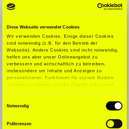
CLOTHING SIZE:
S
SHOE SIZE:
37
Diese Webseite verwendet Cookies
Wir verwenden Cookies. Einige dieser Cookies
SPORTS:
Ballet, Dancing, Fitness,
sind notwendig (z.B. für den Betrieb der
Pilates, Swimming, Trekking
Webseite). Andere Cookies sind nicht notwendig,
helfen uns aber unser Onlineangebot zu
LANGUAGES:
English, Italian
verbessern und wirtschaftlich zu betreiben,
insbesondere um Inhalte und Anzeigen zu
personalisieren, Funktionen für soziale Medien
anbieten zu können und die Zugriffe auf unsere
Website zu analysieren. Außerdem geben wir
Informationen zu Ihrer Verwendung unserer
Einwilligungsauswahl
Website an unsere Partner für soziale Medien,
Notwendig
Werbung und Analysen weiter. Unsere Partner
führen diese Informationen möglicherweise mit
Präferenzen
weiteren Daten zusammen, die Sie ihnen