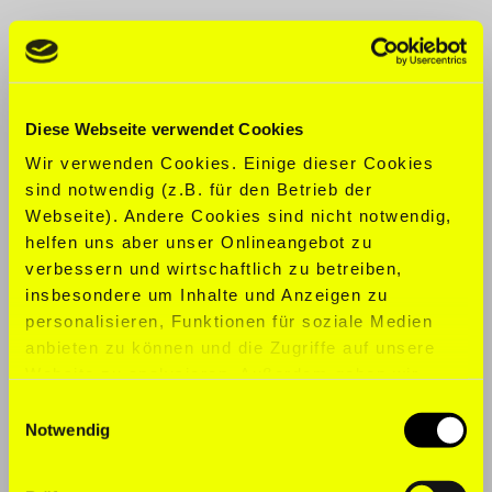
CLOTHING SIZE:
M
SHOE SIZE:
45
Diese Webseite verwendet Cookies
SPORTS:
Basketball, Calisthenics,
Wir verwenden Cookies. Einige dieser Cookies
Fencing, Fitness, Mixed Martial Arts,
sind notwendig (z.B. für den Betrieb der
Motorcycle Sport, Running, Soccer,
Webseite). Andere Cookies sind nicht notwendig,
Swimming, Volleyball
helfen uns aber unser Onlineangebot zu
verbessern und wirtschaftlich zu betreiben,
LANGUAGES:
English, German
insbesondere um Inhalte und Anzeigen zu
personalisieren, Funktionen für soziale Medien
anbieten zu können und die Zugriffe auf unsere
Website zu analysieren. Außerdem geben wir
Informationen zu Ihrer Verwendung unserer
Einwilligungsauswahl
Website an unsere Partner für soziale Medien,
Notwendig
Werbung und Analysen weiter. Unsere Partner
führen diese Informationen möglicherweise mit