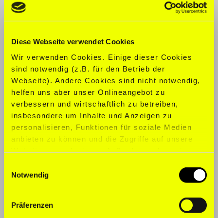
Dr. Jobst Müller-Trimbusch
McFIT MODEL AGENCY GMBH
Saarbrücker Straße 38
Diese Webseite verwendet Cookies
10405 Berlin
Wir verwenden Cookies. Einige dieser Cookies
sind notwendig (z.B. für den Betrieb der
Registergericht
Webseite). Andere Cookies sind nicht notwendig,
helfen uns aber unser Onlineangebot zu
Amtsgericht Charlottenburg
verbessern und wirtschaftlich zu betreiben,
HRB 146132 B
insbesondere um Inhalte und Anzeigen zu
personalisieren, Funktionen für soziale Medien
anbieten zu können und die Zugriffe auf unsere
Umsatzsteuer-ID gemäß § 27a UstG
Website zu analysieren. Außerdem geben wir
Informationen zu Ihrer Verwendung unserer
DE 287 618 370
Einwilligungsauswahl
Website an unsere Partner für soziale Medien,
Notwendig
Werbung und Analysen weiter. Unsere Partner
führen diese Informationen möglicherweise mit
Präferenzen
weiteren Daten zusammen, die Sie ihnen