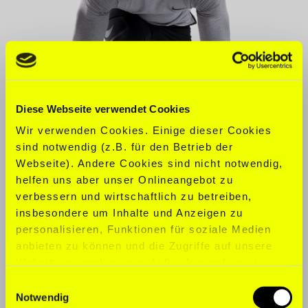
Diese Webseite verwendet Cookies
Wir verwenden Cookies. Einige dieser Cookies
sind notwendig (z.B. für den Betrieb der
Webseite). Andere Cookies sind nicht notwendig,
helfen uns aber unser Onlineangebot zu
verbessern und wirtschaftlich zu betreiben,
JETZT
insbesondere um Inhalte und Anzeigen zu
KONTAKT
personalisieren, Funktionen für soziale Medien
anbieten zu können und die Zugriffe auf unsere
AUFNEHMEN
Website zu analysieren. Außerdem geben wir
Informationen zu Ihrer Verwendung unserer
Einwilligungsauswahl
Website an unsere Partner für soziale Medien,
Notwendig