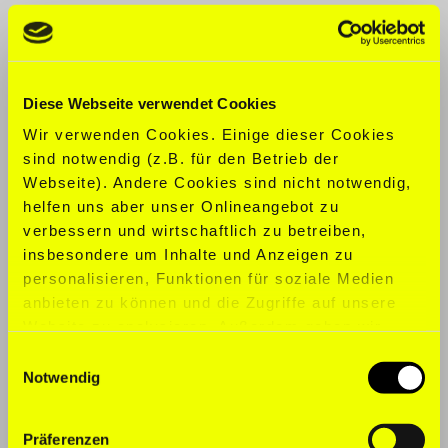
KONFEKTION:
M
SCHUHGRÖ
ß
E:
44,5
Diese Webseite verwendet Cookies
SPORTARTEN:
American Football,
Wir verwenden Cookies. Einige dieser Cookies
Basketball, Fußball, Tischtennis,
sind notwendig (z.B. für den Betrieb der
Tennis
Webseite). Andere Cookies sind nicht notwendig,
helfen uns aber unser Onlineangebot zu
TALENTE:
Tänzer | Choreograf |
verbessern und wirtschaftlich zu betreiben,
Schauspieler
insbesondere um Inhalte und Anzeigen zu
personalisieren, Funktionen für soziale Medien
SPRACHEN:
Englisch, Deutsch
anbieten zu können und die Zugriffe auf unsere
Website zu analysieren. Außerdem geben wir
Informationen zu Ihrer Verwendung unserer
Einwilligungsauswahl
Website an unsere Partner für soziale Medien,
Notwendig
Werbung und Analysen weiter. Unsere Partner
führen diese Informationen möglicherweise mit
Präferenzen
weiteren Daten zusammen, die Sie ihnen