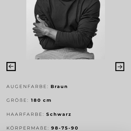
AUGENFARBE:
Braun
GRÖ
ß
E:
180 cm
HAARFARBE:
Schwarz
KÖRPERMA
ß
E:
98-75-90