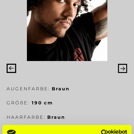
AUGENFARBE:
Braun
GRÖ
ß
E:
190 cm
HAARFARBE:
Braun
KÖRPERMA
ß
E:
110-85-112