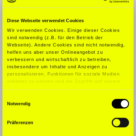
KONFEKTION:
XL
Diese Webseite verwendet Cookies
SCHUHGRÖ
ß
E:
47,5
Wir verwenden Cookies. Einige dieser Cookies
sind notwendig (z.B. für den Betrieb der
SPORTARTEN:
American Football,
Webseite). Andere Cookies sind nicht notwendig,
Basketball, Fitness, Judo, Tennis
helfen uns aber unser Onlineangebot zu
verbessern und wirtschaftlich zu betreiben,
SPRACHEN:
Englisch, Französisch,
insbesondere um Inhalte und Anzeigen zu
Deutsch
personalisieren, Funktionen für soziale Medien
anbieten zu können und die Zugriffe auf unsere
Website zu analysieren. Außerdem geben wir
Informationen zu Ihrer Verwendung unserer
Einwilligungsauswahl
Website an unsere Partner für soziale Medien,
Notwendig
Werbung und Analysen weiter. Unsere Partner
führen diese Informationen möglicherweise mit
Präferenzen
weiteren Daten zusammen, die Sie ihnen
bereitgestellt haben oder die sie im Rahmen Ihrer