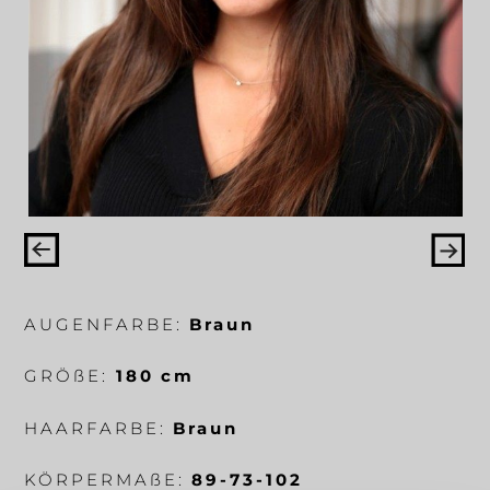
AUGENFARBE:
Braun
GRÖ
ß
E:
180 cm
HAARFARBE:
Braun
KÖRPERMA
ß
E:
89-73-102