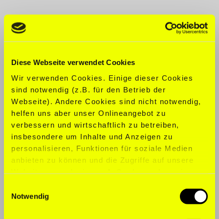
KONFEKTION:
M
SCHUHGRÖ
ß
E:
42,5
Diese Webseite verwendet Cookies
SPORTARTEN:
Leichtathletik,
Basketball, Bodybuilding, Boxen,
Wir verwenden Cookies. Einige dieser Cookies
CrossFit, Tanzen, Fitness, Functional
sind notwendig (z.B. für den Betrieb der
Training, Allgemeines Turnen,
Webseite). Andere Cookies sind nicht notwendig,
Wandern, Indoorcycling, Kettlebell,
helfen uns aber unser Onlineangebot zu
Marathon, Laufen, Spinning,
verbessern und wirtschaftlich zu betreiben,
Streetworkout, Surfen, Yoga
insbesondere um Inhalte und Anzeigen zu
personalisieren, Funktionen für soziale Medien
SPRACHEN:
Englisch, Deutsch,
anbieten zu können und die Zugriffe auf unsere
Spanisch
Website zu analysieren. Außerdem geben wir
Informationen zu Ihrer Verwendung unserer
Einwilligungsauswahl
Website an unsere Partner für soziale Medien,
Notwendig
Werbung und Analysen weiter. Unsere Partner
führen diese Informationen möglicherweise mit