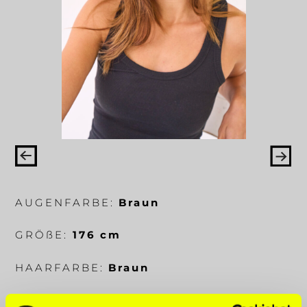
AUGENFARBE:
Braun
GRÖ
ß
E:
176 cm
HAARFARBE:
Braun
KÖRPERMA
ß
E:
84-67-92