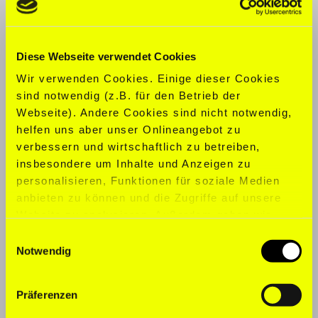
KONFEKTION:
S
Diese Webseite verwendet Cookies
SCHUHGRÖ
ß
E:
38
Wir verwenden Cookies. Einige dieser Cookies
SPORTARTEN:
Basketball, CrossFit,
sind notwendig (z.B. für den Betrieb der
Squash, Schwimmen, Tennis,
Webseite). Andere Cookies sind nicht notwendig,
Volleyball
helfen uns aber unser Onlineangebot zu
verbessern und wirtschaftlich zu betreiben,
SPRACHEN:
Englisch, Deutsch,
insbesondere um Inhalte und Anzeigen zu
Spanisch
personalisieren, Funktionen für soziale Medien
anbieten zu können und die Zugriffe auf unsere
Website zu analysieren. Außerdem geben wir
Informationen zu Ihrer Verwendung unserer
Einwilligungsauswahl
Website an unsere Partner für soziale Medien,
Notwendig
Werbung und Analysen weiter. Unsere Partner
führen diese Informationen möglicherweise mit
Präferenzen
weiteren Daten zusammen, die Sie ihnen
bereitgestellt haben oder die sie im Rahmen Ihrer