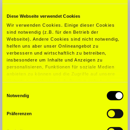
KONFEKTION:
S
Diese Webseite verwendet Cookies
SCHUHGRÖ
ß
E:
42
Wir verwenden Cookies. Einige dieser Cookies
sind notwendig (z.B. für den Betrieb der
SPORTARTEN:
Fitness, Reiten, Laufen,
Webseite). Andere Cookies sind nicht notwendig,
Schwimmen, Tennis, Gewichtheben
helfen uns aber unser Onlineangebot zu
verbessern und wirtschaftlich zu betreiben,
SPRACHEN:
Englisch, Deutsch
insbesondere um Inhalte und Anzeigen zu
personalisieren, Funktionen für soziale Medien
anbieten zu können und die Zugriffe auf unsere
Website zu analysieren. Außerdem geben wir
Informationen zu Ihrer Verwendung unserer
Einwilligungsauswahl
Website an unsere Partner für soziale Medien,
Notwendig
Werbung und Analysen weiter. Unsere Partner
führen diese Informationen möglicherweise mit
Präferenzen
weiteren Daten zusammen, die Sie ihnen
bereitgestellt haben oder die sie im Rahmen Ihrer
Nutzung der Dienste gesammelt haben. Für die