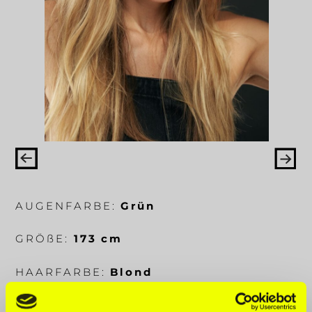
AUGENFARBE:
Grün
GRÖ
ß
E:
173 cm
HAARFARBE:
Blond
KÖRPERMA
ß
E:
89-65-93