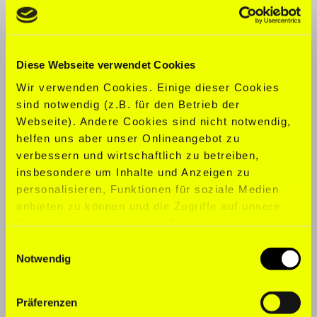
KONFEKTION:
M
SCHUHGRÖ
ß
E:
40,5
Diese Webseite verwendet Cookies
Wir verwenden Cookies. Einige dieser Cookies
SPORTARTEN:
Aerobic, Bodybuilding,
sind notwendig (z.B. für den Betrieb der
Functional Training, Indoorcycling,
Webseite). Andere Cookies sind nicht notwendig,
Kettlebell, Sprint, Schwimmen
helfen uns aber unser Onlineangebot zu
verbessern und wirtschaftlich zu betreiben,
TALENTE:
Fitness Trainer
insbesondere um Inhalte und Anzeigen zu
personalisieren, Funktionen für soziale Medien
SPRACHEN:
Englisch, Deutsch
anbieten zu können und die Zugriffe auf unsere
Website zu analysieren. Außerdem geben wir
Informationen zu Ihrer Verwendung unserer
Einwilligungsauswahl
Website an unsere Partner für soziale Medien,
Notwendig
Werbung und Analysen weiter. Unsere Partner
führen diese Informationen möglicherweise mit
Präferenzen
weiteren Daten zusammen, die Sie ihnen