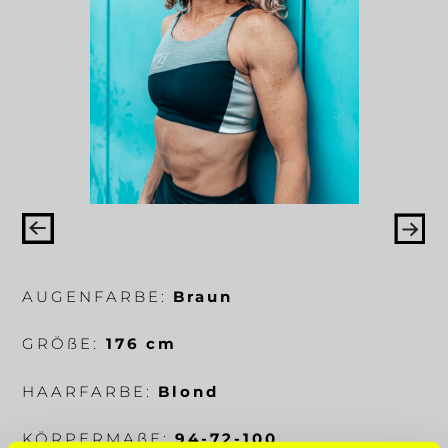
AUGENFARBE:
Braun
GRÖ
ß
E:
176 cm
HAARFARBE:
Blond
KÖRPERMA
ß
E:
94-72-100