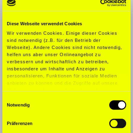
KONFEKTION:
S
Diese Webseite verwendet Cookies
SCHUHGRÖ
ß
E:
40
Wir verwenden Cookies. Einige dieser Cookies
SPORTARTEN:
Boxen, Tanzen, Fitness,
sind notwendig (z.B. für den Betrieb der
Laufen, Surfen, Schwimmen, Tennis,
Webseite). Andere Cookies sind nicht notwendig,
Yoga
helfen uns aber unser Onlineangebot zu
verbessern und wirtschaftlich zu betreiben,
SPRACHEN:
Englisch, Französisch,
insbesondere um Inhalte und Anzeigen zu
Deutsch
personalisieren, Funktionen für soziale Medien
anbieten zu können und die Zugriffe auf unsere
Website zu analysieren. Außerdem geben wir
Informationen zu Ihrer Verwendung unserer
Einwilligungsauswahl
Website an unsere Partner für soziale Medien,
Notwendig
Werbung und Analysen weiter. Unsere Partner
führen diese Informationen möglicherweise mit
Präferenzen
weiteren Daten zusammen, die Sie ihnen
bereitgestellt haben oder die sie im Rahmen Ihrer