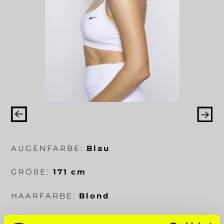
AUGENFARBE:
Blau
GRÖ
ß
E:
171 cm
HAARFARBE:
Blond
KÖRPERMA
ß
E:
93-73-99