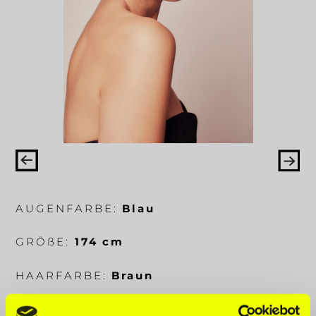
AUGENFARBE:
Blau
GRÖ
ß
E:
174 cm
HAARFARBE:
Braun
KÖRPERMA
ß
E:
88-62-92