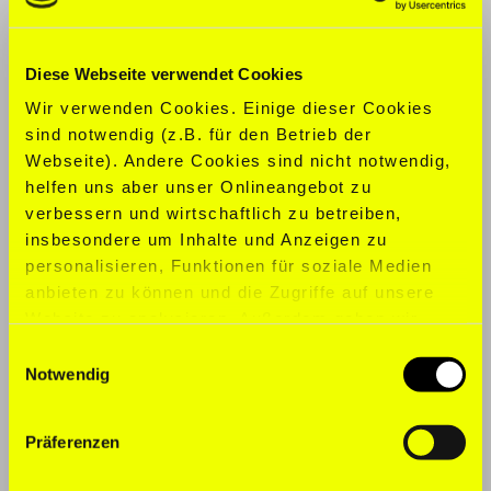
KONFEKTION:
S
Diese Webseite verwendet Cookies
SCHUHGRÖ
ß
E:
39
Wir verwenden Cookies. Einige dieser Cookies
sind notwendig (z.B. für den Betrieb der
SPORTARTEN:
Aerobic, Ballet, Fitness,
Webseite). Andere Cookies sind nicht notwendig,
Pilates, Yoga
helfen uns aber unser Onlineangebot zu
verbessern und wirtschaftlich zu betreiben,
SPRACHEN:
Englisch, Deutsch,
insbesondere um Inhalte und Anzeigen zu
Spanisch
personalisieren, Funktionen für soziale Medien
anbieten zu können und die Zugriffe auf unsere
Website zu analysieren. Außerdem geben wir
Informationen zu Ihrer Verwendung unserer
Einwilligungsauswahl
Website an unsere Partner für soziale Medien,
Notwendig
Werbung und Analysen weiter. Unsere Partner
führen diese Informationen möglicherweise mit
Präferenzen
weiteren Daten zusammen, die Sie ihnen
bereitgestellt haben oder die sie im Rahmen Ihrer