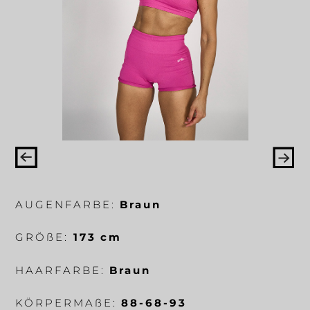
AUGENFARBE:
Braun
GRÖ
ß
E:
173 cm
HAARFARBE:
Braun
KÖRPERMA
ß
E:
88-68-93