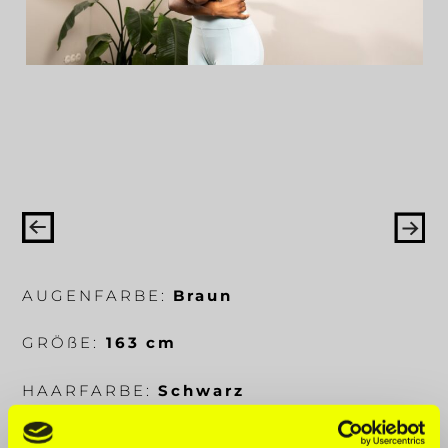
AUGENFARBE:
Braun
GRÖ
ß
E:
163 cm
HAARFARBE:
Schwarz
KÖRPERMA
ß
E:
85-69-90