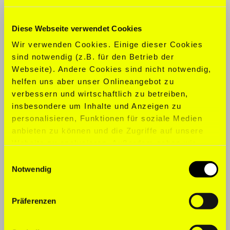
KONFEKTION:
XS
Diese Webseite verwendet Cookies
SCHUHGRÖ
ß
E:
38
Wir verwenden Cookies. Einige dieser Cookies
sind notwendig (z.B. für den Betrieb der
SPORTARTEN:
Tanzen
Webseite). Andere Cookies sind nicht notwendig,
helfen uns aber unser Onlineangebot zu
SPRACHEN:
Englisch, Deutsch,
verbessern und wirtschaftlich zu betreiben,
Spanisch
insbesondere um Inhalte und Anzeigen zu
personalisieren, Funktionen für soziale Medien
anbieten zu können und die Zugriffe auf unsere
Website zu analysieren. Außerdem geben wir
Informationen zu Ihrer Verwendung unserer
Einwilligungsauswahl
Website an unsere Partner für soziale Medien,
Notwendig
Werbung und Analysen weiter. Unsere Partner
führen diese Informationen möglicherweise mit
Präferenzen
weiteren Daten zusammen, die Sie ihnen
bereitgestellt haben oder die sie im Rahmen Ihrer
Nutzung der Dienste gesammelt haben. Für die