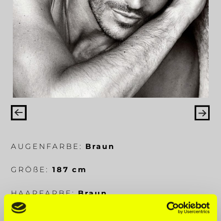
AUGENFARBE:
Braun
GRÖ
ß
E:
187 cm
HAARFARBE:
Braun
KÖRPERMA
ß
E:
100-86-99