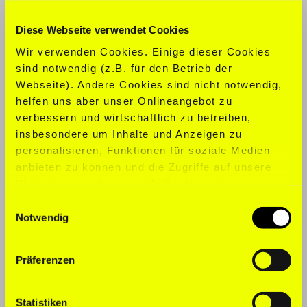
KONFEKTION:
M
Diese Webseite verwendet Cookies
Wir verwenden Cookies. Einige dieser Cookies
SCHUHGRÖ
ß
E:
44
sind notwendig (z.B. für den Betrieb der
Webseite). Andere Cookies sind nicht notwendig,
SPORTARTEN:
CrossFit, Laufen
helfen uns aber unser Onlineangebot zu
verbessern und wirtschaftlich zu betreiben,
SPRACHEN:
Englisch, Italienisch
insbesondere um Inhalte und Anzeigen zu
personalisieren, Funktionen für soziale Medien
anbieten zu können und die Zugriffe auf unsere
Website zu analysieren. Außerdem geben wir
Informationen zu Ihrer Verwendung unserer
Einwilligungsauswahl
Website an unsere Partner für soziale Medien,
Notwendig
Werbung und Analysen weiter. Unsere Partner
führen diese Informationen möglicherweise mit
Präferenzen
weiteren Daten zusammen, die Sie ihnen
bereitgestellt haben oder die sie im Rahmen Ihrer
Nutzung der Dienste gesammelt haben. Für die
Statistiken