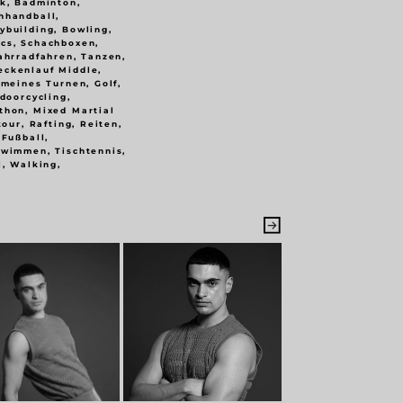
ik, Badminton,
hhandball,
ybuilding, Bowling,
cs, Schachboxen,
ahrradfahren, Tanzen,
eckenlauf Middle,
emeines Turnen, Golf,
ndoorcycling,
thon, Mixed Martial
kour, Rafting, Reiten,
 Fußball,
hwimmen, Tischtennis,
l, Walking,