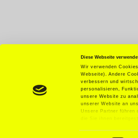
Diese Webseite verwende
Wir verwenden Cookies.
Webseite). Andere Cook
verbessern und wirtsch
personalisieren, Funkti
unsere Website zu anal
BECOME A MODEL
unserer Website an uns
Unsere Partner führen
die Sie ihnen bereitges
©2026 McFIT MODEL AGENCY GMBH
gesammelt haben. Für d
Einwilligung.