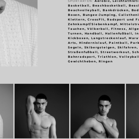
SPORTARTEN:
Aerobic, Leichtathlet
Basketball, Beachbasketball, Beac
Beachvolleyball, Bankdrücken, Bod
Boxen, Bungee-Jumping, Calistheni
Klettern, CrossFit, Radsport und F
Zehnkampf/Siebenkampf, Mittelstr
Tauchen, Völkerball, Fitness, Allg
Turnen, Handball, Hallenfußball, I
Kickboxen, Langstreckenlauf, Mara
Arts, Hindernislauf, Paintball, Par
Segeln, Skibergsteigen, Skifahren,
Straßenfußball, Streetworkout, Sc
Bahnradsport, Triathlon, Volleybal
Gewichtheben, Ringen