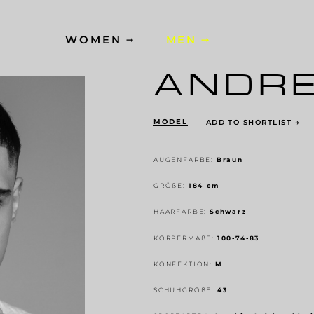
WOMEN
MEN
ANDR
MODEL
ADD TO SHORTLIST
→
AUGENFARBE:
Braun
GRÖ
ß
E:
184 cm
HAARFARBE:
Schwarz
KÖRPERMA
ß
E:
100-74-83
KONFEKTION:
M
SCHUHGRÖ
ß
E:
43