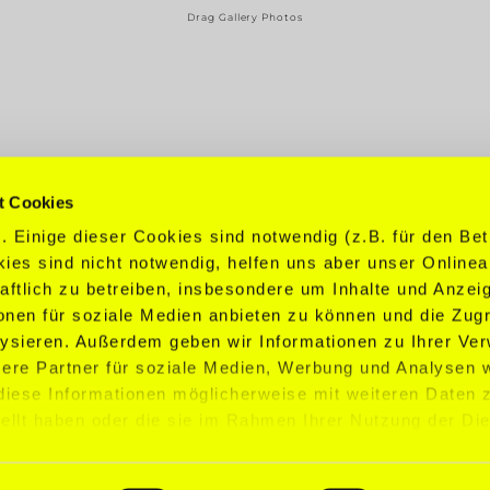
Drag Gallery Photos
t Cookies
 Einige dieser Cookies sind notwendig (z.B. für den Bet
MEN
WOMEN
BOOKI
ies sind nicht notwendig, helfen uns aber unser Online
COMPETITIVE
COMPETITIVE
contact@mcf
aftlich zu betreiben, insbesondere um Inhalte und Anzei
INFLUENCER
INFLUENCER
onen für soziale Medien anbieten zu können und die Zugri
+49 30 2100 3
DANCER
DANCER
ysieren. Außerdem geben wir Informationen zu Ihrer Ve
COMMERCIAL
COMMERCIAL
ere Partner für soziale Medien, Werbung und Analysen w
TALENTS
TALENTS
 diese Informationen möglicherweise mit weiteren Date
tellt haben oder die sie im Rahmen Ihrer Nutzung der Di
ie Verwendung nicht notwendiger Cookies benötigen wir