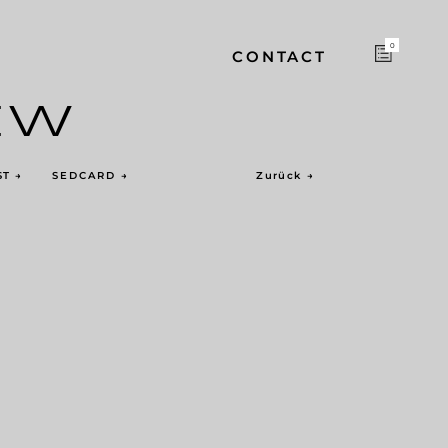
0
CONTACT
EW
ST
→
SEDCARD
→
Zurück
→