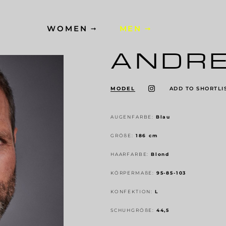
WOMEN
MEN
ANDR
MODEL
ADD TO SHORTLI
AUGENFARBE:
Blau
GRÖ
ß
E:
186 cm
HAARFARBE:
Blond
KÖRPERMA
ß
E:
95-85-103
KONFEKTION:
L
SCHUHGRÖ
ß
E:
44,5