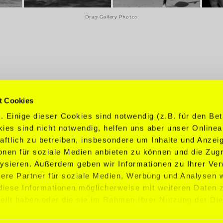
Drag Gallery Photos
t Cookies
 Einige dieser Cookies sind notwendig (z.B. für den Bet
MEN
WOMEN
BOOKI
ies sind nicht notwendig, helfen uns aber unser Online
COMPETITIVE
COMPETITIVE
contact@mcf
aftlich zu betreiben, insbesondere um Inhalte und Anzei
INFLUENCER
INFLUENCER
onen für soziale Medien anbieten zu können und die Zugri
+49 30 2100 3
DANCER
DANCER
ysieren. Außerdem geben wir Informationen zu Ihrer Ve
COMMERCIAL
COMMERCIAL
ere Partner für soziale Medien, Werbung und Analysen w
TALENTS
TALENTS
 diese Informationen möglicherweise mit weiteren Date
tellt haben oder die sie im Rahmen Ihrer Nutzung der Di
ie Verwendung nicht notwendiger Cookies benötigen wir