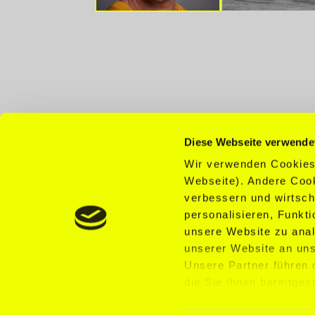
Diese Webseite verwende
Wir verwenden Cookies.
Webseite). Andere Cook
verbessern und wirtsch
personalisieren, Funkti
unsere Website zu anal
BECOME A MODEL
unserer Website an uns
Unsere Partner führen
die Sie ihnen bereitges
©2026 McFIT MODEL AGENCY GMBH
gesammelt haben. Für d