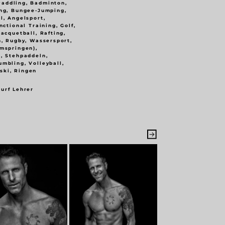
Paddling, Badminton,
ing, Bungee-Jumping,
l, Angelsport,
nctional Training, Golf,
Racquetball, Rafting,
n, Rugby, Wassersport,
rmspringen),
h, Stehpaddeln,
mbling, Volleyball,
ski, Ringen
urf Lehrer