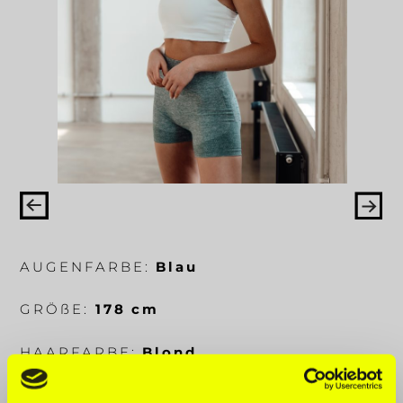
AUGENFARBE:
Blau
GRÖ
ß
E:
178 cm
HAARFARBE:
Blond
KÖRPERMA
ß
E:
89-62-93