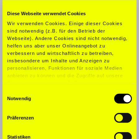
KONFEKTION:
S
Diese Webseite verwendet Cookies
Wir verwenden Cookies. Einige dieser Cookies
SCHUHGRÖ
ß
E:
39
sind notwendig (z.B. für den Betrieb der
Webseite). Andere Cookies sind nicht notwendig,
SPORTARTEN:
Fitness, Yoga
helfen uns aber unser Onlineangebot zu
verbessern und wirtschaftlich zu betreiben,
SPRACHEN:
Englisch, Deutsch
insbesondere um Inhalte und Anzeigen zu
personalisieren, Funktionen für soziale Medien
anbieten zu können und die Zugriffe auf unsere
Website zu analysieren. Außerdem geben wir
Informationen zu Ihrer Verwendung unserer
Einwilligungsauswahl
Website an unsere Partner für soziale Medien,
Notwendig
Werbung und Analysen weiter. Unsere Partner
führen diese Informationen möglicherweise mit
Präferenzen
weiteren Daten zusammen, die Sie ihnen
bereitgestellt haben oder die sie im Rahmen Ihrer
Nutzung der Dienste gesammelt haben. Für die
Statistiken