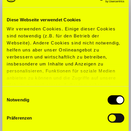
KONFEKTION:
S
Diese Webseite verwendet Cookies
SCHUHGRÖ
ß
E:
39
Wir verwenden Cookies. Einige dieser Cookies
sind notwendig (z.B. für den Betrieb der
SPORTARTEN:
Badminton, Fitness,
Webseite). Andere Cookies sind nicht notwendig,
Langstreckenlauf, Marathon, Laufen,
helfen uns aber unser Onlineangebot zu
Tennis
verbessern und wirtschaftlich zu betreiben,
insbesondere um Inhalte und Anzeigen zu
SPRACHEN:
Englisch, Deutsch
personalisieren, Funktionen für soziale Medien
anbieten zu können und die Zugriffe auf unsere
Website zu analysieren. Außerdem geben wir
Informationen zu Ihrer Verwendung unserer
Einwilligungsauswahl
Website an unsere Partner für soziale Medien,
Notwendig
Werbung und Analysen weiter. Unsere Partner
führen diese Informationen möglicherweise mit
Präferenzen
weiteren Daten zusammen, die Sie ihnen
bereitgestellt haben oder die sie im Rahmen Ihrer