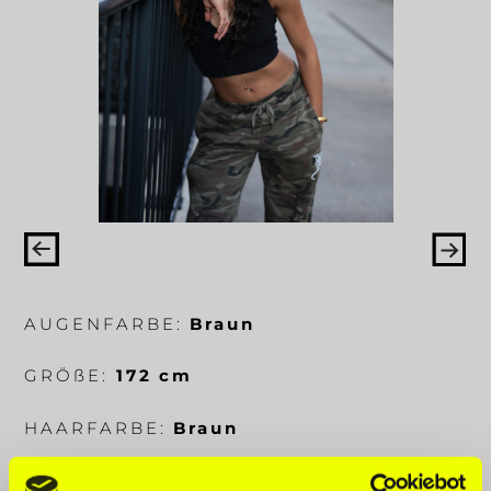
AUGENFARBE:
Braun
GRÖ
ß
E:
172 cm
HAARFARBE:
Braun
KÖRPERMA
ß
E:
78-70-85