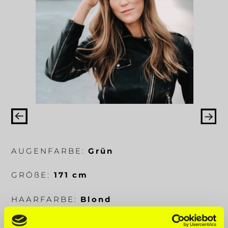
AUGENFARBE:
Grün
GRÖ
ß
E:
171 cm
HAARFARBE:
Blond
KÖRPERMA
ß
E:
87-65-91