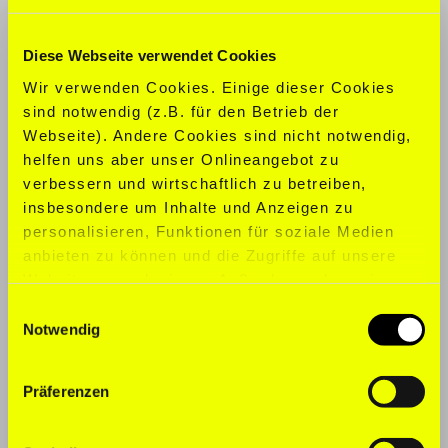
KONFEKTION:
S
Diese Webseite verwendet Cookies
SCHUHGRÖ
ß
E:
40
Wir verwenden Cookies. Einige dieser Cookies
sind notwendig (z.B. für den Betrieb der
SPORTARTEN:
Fitness, Laufen,
Webseite). Andere Cookies sind nicht notwendig,
Skifahren, Yoga
helfen uns aber unser Onlineangebot zu
verbessern und wirtschaftlich zu betreiben,
SPRACHEN:
Englisch, Deutsch
insbesondere um Inhalte und Anzeigen zu
personalisieren, Funktionen für soziale Medien
anbieten zu können und die Zugriffe auf unsere
Website zu analysieren. Außerdem geben wir
Informationen zu Ihrer Verwendung unserer
Einwilligungsauswahl
Website an unsere Partner für soziale Medien,
Notwendig
Werbung und Analysen weiter. Unsere Partner
führen diese Informationen möglicherweise mit
Präferenzen
weiteren Daten zusammen, die Sie ihnen
bereitgestellt haben oder die sie im Rahmen Ihrer
Nutzung der Dienste gesammelt haben. Für die