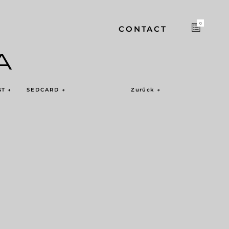
0
CONTACT
A
ST
→
SEDCARD
→
Zurück
→