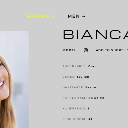
WOMEN
MEN
BIANC
MODEL
ADD TO SHORTLI
AUGENFARBE:
Grau
GRÖ
ß
E:
180 cm
HAARFARBE:
Braun
KÖRPERMA
ß
E:
88-62-92
KONFEKTION:
S
SCHUHGRÖ
ß
E:
41