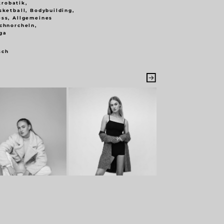
krobatik,
sketball, Bodybuilding,
ess, Allgemeines
chnorcheln,
ga
sch