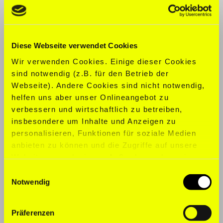
KONFEKTION:
XS
SCHUHGRÖ
ß
E:
37,5
Diese Webseite verwendet Cookies
Wir verwenden Cookies. Einige dieser Cookies
SPORTARTEN:
Aerobic, Tanzen,
sind notwendig (z.B. für den Betrieb der
Pilates, Yoga
Webseite). Andere Cookies sind nicht notwendig,
helfen uns aber unser Onlineangebot zu
TALENTE:
Pilates/Barre/Yoga/Tanz
verbessern und wirtschaftlich zu betreiben,
Trainer
insbesondere um Inhalte und Anzeigen zu
personalisieren, Funktionen für soziale Medien
SPRACHEN:
Englisch, Deutsch
anbieten zu können und die Zugriffe auf unsere
Website zu analysieren. Außerdem geben wir
Informationen zu Ihrer Verwendung unserer
Einwilligungsauswahl
Website an unsere Partner für soziale Medien,
Notwendig
Werbung und Analysen weiter. Unsere Partner
führen diese Informationen möglicherweise mit
Präferenzen
weiteren Daten zusammen, die Sie ihnen