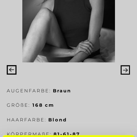
AUGENFARBE:
Braun
GRÖ
ß
E:
168 cm
HAARFARBE:
Blond
KÖRPERMA
ß
E:
81-61-87