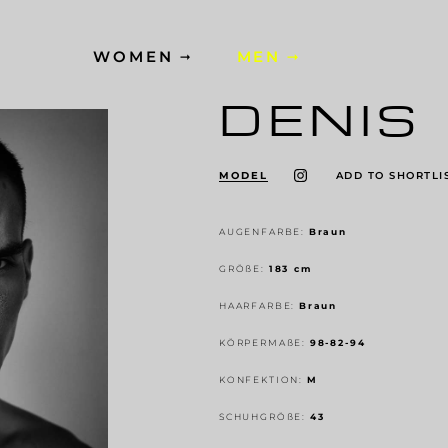
WOMEN
MEN
DENIS
MODEL
ADD TO SHORTLI
AUGENFARBE:
Braun
GRÖ
ß
E:
183 cm
HAARFARBE:
Braun
KÖRPERMA
ß
E:
98-82-94
KONFEKTION:
M
SCHUHGRÖ
ß
E:
43