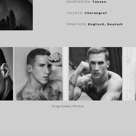
SPORTARTEN:
Tanzen
TALENTE:
Choreograf
SPRACHEN:
Englisch, Deutsch
Drag Gallery Photos