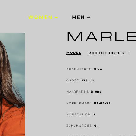
WOMEN
MEN
MARL
MODEL
ADD TO SHORTLIST
→
AUGENFARBE:
Blau
GRÖ
ß
E:
179 cm
HAARFARBE:
Blond
KÖRPERMA
ß
E:
84-63-91
KONFEKTION:
S
SCHUHGRÖ
ß
E:
41