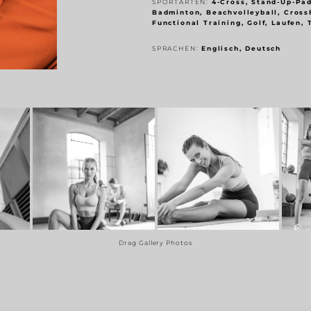
SPORTARTEN:
4-Cross, Stand-Up-Pad
Badminton, Beachvolleyball, CrossF
Functional Training, Golf, Laufen, 
SPRACHEN:
Englisch, Deutsch
Drag Gallery Photos