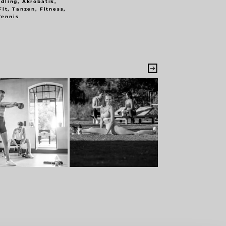
dling, Akrobatik,
it, Tanzen, Fitness,
Tennis