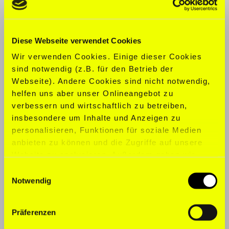
KONFEKTION:
L
Diese Webseite verwendet Cookies
SCHUHGRÖ
ß
E:
44
Wir verwenden Cookies. Einige dieser Cookies
SPORTARTEN:
Leichtathletik, Fitness,
sind notwendig (z.B. für den Betrieb der
Marathon, Laufen
Webseite). Andere Cookies sind nicht notwendig,
helfen uns aber unser Onlineangebot zu
TALENTE:
Schauspieler
verbessern und wirtschaftlich zu betreiben,
insbesondere um Inhalte und Anzeigen zu
SPRACHEN:
Englisch, Deutsch
personalisieren, Funktionen für soziale Medien
anbieten zu können und die Zugriffe auf unsere
Website zu analysieren. Außerdem geben wir
Informationen zu Ihrer Verwendung unserer
Einwilligungsauswahl
Website an unsere Partner für soziale Medien,
Notwendig
Werbung und Analysen weiter. Unsere Partner
führen diese Informationen möglicherweise mit
Präferenzen
weiteren Daten zusammen, die Sie ihnen
bereitgestellt haben oder die sie im Rahmen Ihrer