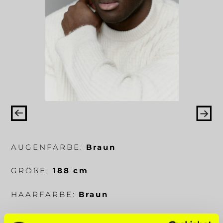
AUGENFARBE:
Braun
GRÖ
ß
E:
188 cm
HAARFARBE:
Braun
KÖRPERMA
ß
E:
106-77-97