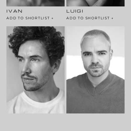
Augenfarbe: Braun
Augenfarbe: Braun
IVAN
LUIGI
ADD TO SHORTLIST →
ADD TO SHORTLIST →
184 Cm
183 Cm
106-82-97
90-74-96
Haarfarbe: Rot
Haarfarbe: Blond
Augenfarbe: Blau
Augenfarbe: Braun
LUKAS
MAXIMILIAN
ADD TO SHORTLIST →
ADD TO SHORTLIST →