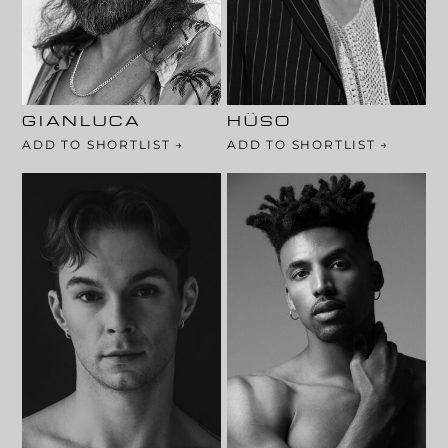
182 Cm
177 Cm
102-80-98
94-73-92
Haarfarbe: Braun
Haarfarbe: Braun
Augenfarbe: Blau
Augenfarbe: Braun
GIANLUCA
HÜSO
ADD TO SHORTLIST →
ADD TO SHORTLIST →
183 Cm
183 Cm
103-76-94
108-90-98
Haarfarbe: Blond
Haarfarbe: Schwarz