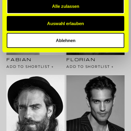
Alle zulassen
Auswahl erlauben
181 Cm
187 Cm
103-85-94
101-84-100
Ablehnen
Haarfarbe: Braun
Haarfarbe: Braun
Augenfarbe: Grün
Augenfarbe: Braun
FABIAN
FLORIAN
ADD TO SHORTLIST →
ADD TO SHORTLIST →