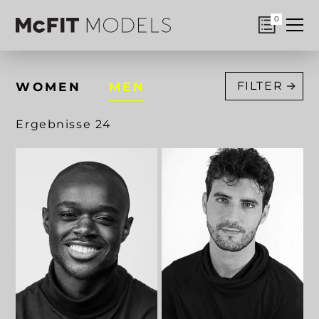
0
WOMEN
MEN
FILTER
Ergebnisse 24
180 Cm
181 Cm
98-75-90
102-64-93