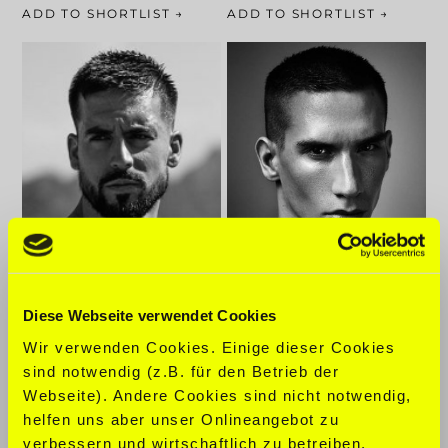
ADD TO SHORTLIST →
ADD TO SHORTLIST →
178 Cm
183 Cm
96-84-96
98-82-94
Haarfarbe: Braun
Haarfarbe: Braun
Diese Webseite verwendet Cookies
Augenfarbe: Braun
Augenfarbe: Braun
Wir verwenden Cookies. Einige dieser Cookies
DANTE
DENIS
JONATHAN
sind notwendig (z.B. für den Betrieb der
ADD TO SHORTLIST →
ADD TO SHORTLIST →
Webseite). Andere Cookies sind nicht notwendig,
helfen uns aber unser Onlineangebot zu
verbessern und wirtschaftlich zu betreiben,