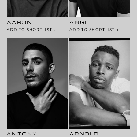
Haarfarbe: Schwarz
Haarfarbe: Braun
Augenfarbe: Braun
Augenfarbe: Grün
AARON
ANGEL
ADD TO SHORTLIST →
ADD TO SHORTLIST →
183 Cm
189 Cm
97-74-96
105-90-102
Haarfarbe: Schwarz
Haarfarbe: Braun
Augenfarbe: Braun
Augenfarbe: Braun
ANTONY
ARNOLD